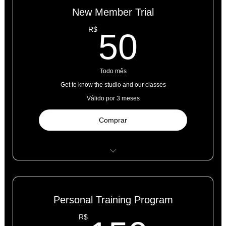
New Member Trial
50R$
R$
50
Todo mês
Get to know the studio and our classes
Válido por 3 meses
Comprar
5 classes
Open studio access
Personal Training Program
Online resources
R$