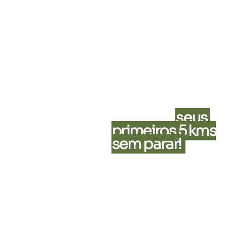
calce o tênis e
Weekly magazine
descubra o
Online resources
prazer de correr.
Aqui você
aprende técnica,
ritmo,
constância e
terminará
correndo
seus
primeiros 5 kms
sem parar!
Não importa a
velocidade,
importa
comecar!