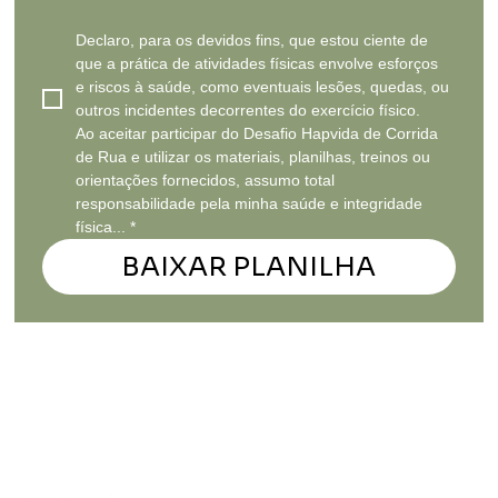
Declaro, para os devidos fins, que estou ciente de 
que a prática de atividades físicas envolve esforços 
e riscos à saúde, como eventuais lesões, quedas, ou 
outros incidentes decorrentes do exercício físico.
Ao aceitar participar do Desafio Hapvida de Corrida 
de Rua e utilizar os materiais, planilhas, treinos ou 
orientações fornecidos, assumo total 
responsabilidade pela minha saúde e integridade 
física...
*
BAIXAR PLANILHA
© 2035 by PulseFit. Made with
Wix Studio™